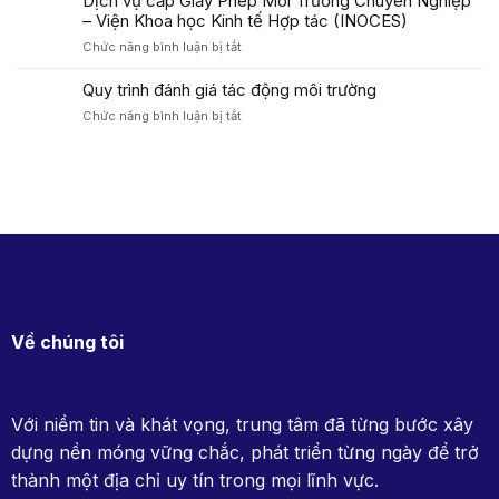
Dịch vụ cấp Giấy Phép Môi Trường Chuyên Nghiệp
Khoa
Organic
Cao
– Viện Khoa học Kinh tế Hợp tác (INOCES)
Học
Bằng
Kinh
ở
Chức năng bình luận bị tắt
thúc
Tế
Dịch
đẩy
Hợp
vụ
Quy trình đánh giá tác động môi trường
mô
Tác
cấp
hình
ở
Chức năng bình luận bị tắt
(INOCES)
Giấy
du
Quy
Phép
lịch
trình
Môi
sinh
đánh
Trường
thái
giá
Chuyên
đạt
tác
Nghiệp
chuẩn
động
–
Halal,
môi
Viện
hướng
trường
Khoa
tới
học
thị
Kinh
trường
tế
Về chúng tôi
toàn
Hợp
cầu
tác
(INOCES)
Với niềm tin và khát vọng, trung tâm đã từng bước xây
dựng nền móng vững chắc, phát triển từng ngày để trở
thành một địa chỉ uy tín trong mọi lĩnh vực.