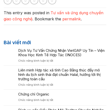
This entry was posted in
Tư vấn và ứng dụng chuyển
giao công nghệ
. Bookmark the
permalink
.
Bài viết mới
Dịch Vụ Tư Vấn Chứng Nhận VietGAP Uy Tín – Viện
Khoa Học Kinh Tế Hợp Tác (INOCES)
ở
Chức năng bình luận bị tắt
Dịch
Vụ
Liên minh Hợp tác xã tỉnh Cao Bằng thúc đẩy mô
Tư
hình du lịch sinh thái đạt chuẩn Halal, hướng tới thị
Vấn
trường toàn cầu
Chứng
ở
Chức năng bình luận bị tắt
Nhận
Liên
VietGAP
minh
Chứng chỉ Organic
Uy
Hợp
Tín
ở
Chức năng bình luận bị tắt
tác
–
Chứng
xã
Viện
chỉ
tỉnh