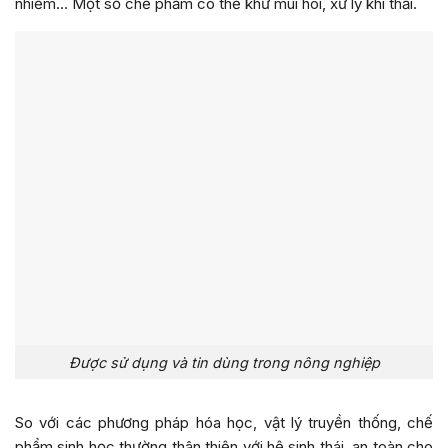
nhiễm… Một số chế phẩm có thể khử mùi hôi, xử lý khí thải.
Được sử dụng và tin dùng trong nông nghiệp
So với các phương pháp hóa học, vật lý truyền thống, chế
phẩm sinh học thường thân thiện với hệ sinh thái, an toàn cho