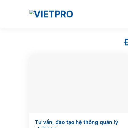
Skip
to
content
Tư vấn, đào tạo hệ thống quản lý