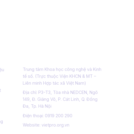
Thông tin liên hệ
Trung tâm Khoa học công nghệ và Kinh
iệu
tế số. (Trực thuộc Viện KHCN & MT –
Liên minh Hợp tác xã Việt Nam)
t
Địa chỉ: P3-T3, Tòa nhà NEDCEN, Ngõ
149, Đ. Giảng Võ, P. Cát Linh, Q. Đống
Đa, Tp. Hà Nội
Điện thoại:
0919 200 290
ng
Website: vietpro.org.vn