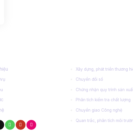
 tin quan trọng
Dịch vụ chính
thiệu
Xây dựng, phát triển thương h
 vụ
Chuyển đổi số
ệu
Chứng nhận quy trình sản xuấ
tức
Phân tích kiểm tra chất lượng
hệ
Chuyển giao Công nghệ
Quan trắc, phân tích môi trườ