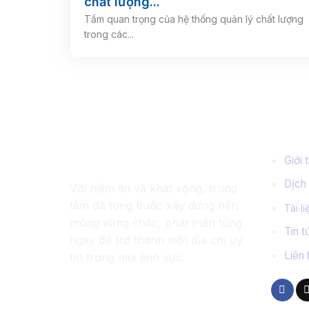
chất lượng...
Tầm quan trọng của hệ thống quản lý chất lượng
trong các...
Về chúng tôi
Thông
Giới 
Dịch
Với niềm tin và khát vọng, trung
tâm đã từng bước xây dựng nền
Tài li
móng vững chắc, phát triển từng
Tin 
ngày để trở thành một địa chỉ uy
Liên 
tín trong mọi lĩnh vực.