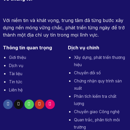
Hợp
cầu
tác
(INOCES)
Với niềm tin và khát vọng, trung tâm đã từng bước xây
dựng nền móng vững chắc, phát triển từng ngày để trở
thành một địa chỉ uy tín trong mọi lĩnh vực.
Thông tin quan trọng
Dịch vụ chính
Giới thiệu
Xây dựng, phát triển thương
hiệu
Dịch vụ
Chuyển đổi số
Tài liệu
Chứng nhận quy trình sản
Tin tức
xuất
Liên hệ
Phân tích kiểm tra chất
lượng
Chuyển giao Công nghệ
Quan trắc, phân tích môi
trường