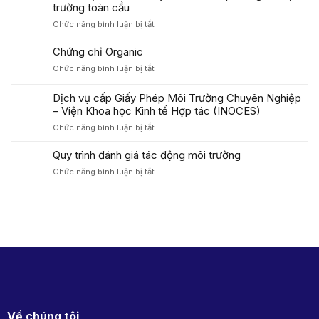
Vấn
trường toàn cầu
Chứng
ở
Chức năng bình luận bị tắt
Nhận
Liên
VietGAP
minh
Chứng chỉ Organic
Uy
Hợp
Tín
ở
Chức năng bình luận bị tắt
tác
–
Chứng
xã
Viện
chỉ
Dịch vụ cấp Giấy Phép Môi Trường Chuyên Nghiệp
tỉnh
Khoa
Organic
Cao
– Viện Khoa học Kinh tế Hợp tác (INOCES)
Học
Bằng
Kinh
ở
Chức năng bình luận bị tắt
thúc
Tế
Dịch
đẩy
Hợp
vụ
Quy trình đánh giá tác động môi trường
mô
Tác
cấp
hình
ở
Chức năng bình luận bị tắt
(INOCES)
Giấy
du
Quy
Phép
lịch
trình
Môi
sinh
đánh
Trường
thái
giá
Chuyên
đạt
tác
Nghiệp
chuẩn
động
–
Halal,
môi
Viện
hướng
trường
Khoa
tới
học
thị
Kinh
trường
tế
Về chúng tôi
toàn