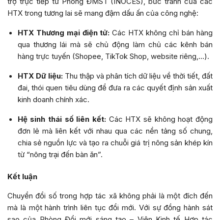
trợ trực tiếp từ Phòng ĐMST (INOCES), bức tranh của các
HTX trong tương lai sẽ mang đậm dấu ấn của công nghệ:
HTX Thương mại điện tử:
Các HTX không chỉ bán hàng
qua thương lái mà sẽ chủ động làm chủ các kênh bán
hàng trực tuyến (Shopee, TikTok Shop, website riêng,…).
HTX Dữ liệu:
Thu thập và phân tích dữ liệu về thời tiết, đất
đai, thói quen tiêu dùng để đưa ra các quyết định sản xuất
kinh doanh chính xác.
Hệ sinh thái số liên kết:
Các HTX sẽ không hoạt động
đơn lẻ mà liên kết với nhau qua các nền tảng số chung,
chia sẻ nguồn lực và tạo ra chuỗi giá trị nông sản khép kín
từ “nông trại đến bàn ăn”.
Kết luận
Chuyển đổi số trong hợp tác xã không phải là một đích đến
mà là một hành trình liên tục đổi mới. Với sự đồng hành sát
sao của Phòng Đổi mới sáng tạo – Viện Kinh tế Hợp tác