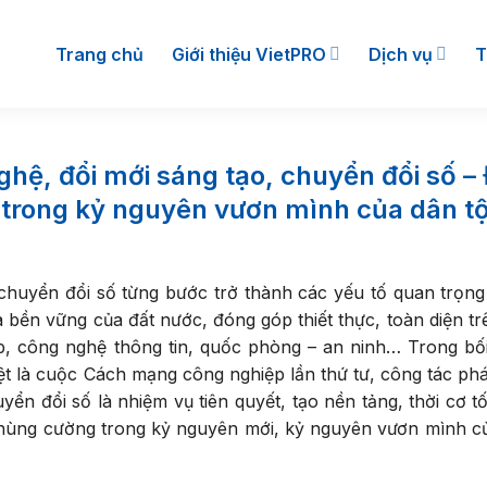
Trang chủ
Giới thiệu VietPRO
Dịch vụ
T
ghệ, đổi mới sáng tạo, chuyển đổi số –
 trong kỷ nguyên vươn mình của dân t
chuyển đổi số từng bước trở thành các yếu tố quan trọn
và bền vững của đất nước, đóng góp thiết thực, toàn diện tr
ệp, công nghệ thông tin, quốc phòng – an ninh… Trong bố
t là cuộc Cách mạng công nghiệp lần thứ tư, công tác phát
ển đổi số là nhiệm vụ tiên quyết, tạo nền tảng, thời cơ tố
 hùng cường trong kỷ nguyên mới, kỷ nguyên vươn mình c