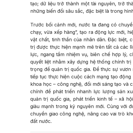
tạo; dữ liệu trở thành một tài nguyên, trở t
những biến đổi sâu sắc, đặc biệt là trong hìn
Trước bối cảnh mới, nước ta đang có chuyể
chạy, vừa xếp hàng”, tạo ra động lực mới, hi
vật chất, tinh thần của nhân dân. Đặc biệt
trị được thực hiện mạnh mẽ trên tất cả các l
lực, ngang tầm nhiệm vụ, biên chế hợp lý, 
quyết liệt nhằm xây dựng hệ thống chính trị 
trọng để quản trị quốc gia. Để thực sự vươ
tiếp tục thực hiện cuộc cách mạng tạo động 
khoa học – công nghệ, đổi mới sáng tạo và c
chính để phát triển nhanh lực lượng sản xu
quản trị quốc gia, phát triển kinh tế – xã h
giàu mạnh trong kỷ nguyên mới. Cùng với đ
chuyển giao công nghệ, nâng cao vai trò kh
đất nước.