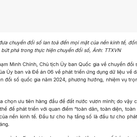
a chuyển đổi số lan toả đến mọi mặt của nền kinh tế, đồn
c, bứt phá trong thực hiện chuyển đổi số, Ảnh: TTXVN
Phạm Minh Chính, Chủ tịch Ủy ban Quốc gia về chuyển đổi 
của Ủy ban và Đề án 06 về phát triển ứng dụng dữ liệu về d
ển đổi số quốc gia năm 2024, phương hướng, nhiệm vụ trọ
a chọn ưu tiên hàng đầu để đất nước vươn mình; do vậy c
hể để phát triển với quan điểm “toàn dân, toàn diện, toàn t
ủa nền kinh tế. Đầu tư cho hạ tầng số là đầu tư cho phát 
áng.