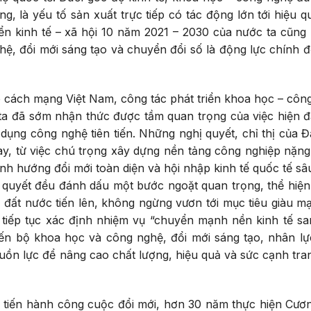
ng, là yếu tố sản xuất trực tiếp có tác động lớn tới hiệu q
iển kinh tế – xã hội 10 năm 2021 – 2030 của nước ta cũng
ệ, đổi mới sáng tạo và chuyển đổi số là động lực chính đ
o cách mạng Việt Nam, công tác phát triển khoa học – côn
a đã sớm nhận thức được tầm quan trọng của việc hiện đ
dụng công nghệ tiên tiến. Những nghị quyết, chỉ thị của Đ
ày, từ việc chú trọng xây dựng nền tảng công nghiệp nặng
nh hướng đổi mới toàn diện và hội nhập kinh tế quốc tế sâ
hị quyết đều đánh dấu một bước ngoặt quan trọng, thể hiện
a đất nước tiến lên, không ngừng vươn tới mục tiêu giàu m
g tiếp tục xác định nhiệm vụ “chuyển mạnh nền kinh tế s
tiến bộ khoa học và công nghệ, đổi mới sáng tạo, nhân lự
guồn lực để nâng cao chất lượng, hiệu quả và sức cạnh tra
tiến hành công cuộc đổi mới, hơn 30 năm thực hiện Cươn