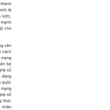
 thành
ính là
 lược,
u mạnh
ội chủ
ng văn
i cách
h mạng
iến bộ
ghệ số
c đang
tệ quốc
h mạng
ghệ số
g thức
ệ nhân