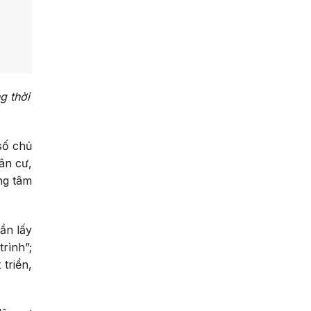
g thời
số chủ
ân cư,
ng tâm
ần lấy
rình”;
triển,