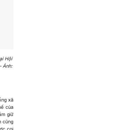
ại Hội
– Ảnh:
ống xã
hế của
ắm giữ
h cũng
ợc coi