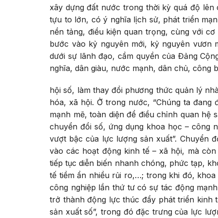
xây dựng đất nước trong thời kỳ quá độ lên
tựu to lớn, có ý nghĩa lịch sử, phát triển m
nền tảng, điều kiện quan trọng, cùng với cơ 
bước vào kỷ nguyên mới, kỷ nguyên vươn 
dưới sự lãnh đạo, cầm quyền của Đảng Cộng
nghĩa, dân giàu, nước mạnh, dân chủ, công 
hội số, làm thay đổi phương thức quản lý nh
hóa, xã hội. Ở trong nước, “Chúng ta đang
mạnh mẽ, toàn diện để điều chỉnh quan hệ s
chuyển đổi số, ứng dụng khoa học – công ng
vượt bậc của lực lượng sản xuất”. Chuyển đ
vào các hoạt động kinh tế – xã hội, mà còn 
tiếp tục diễn biến nhanh chóng, phức tạp, khó
tế tiềm ẩn nhiều rủi ro,…; trong khi đó, kho
công nghiệp lần thứ tư có sự tác động mạnh
trở thành động lực thúc đẩy phát triển kinh 
sản xuất số”, trong đó đặc trưng của lực lượ