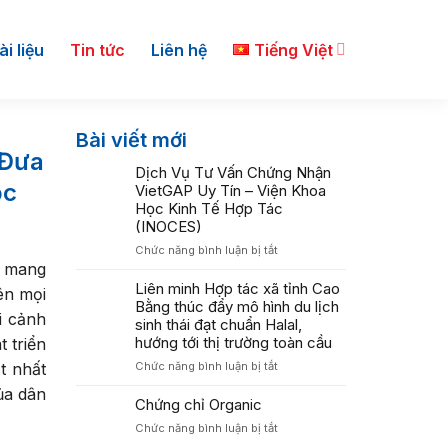
ài liệu
Tin tức
Liên hệ
Tiếng Việt
Bài viết mới
 Đưa
Dịch Vụ Tư Vấn Chứng Nhận
ộc
VietGAP Uy Tín – Viện Khoa
Học Kinh Tế Hợp Tác
(INOCES)
ở
Chức năng bình luận bị tắt
g mang
Dịch
Vụ
Liên minh Hợp tác xã tỉnh Cao
ên mọi
Tư
Bằng thúc đẩy mô hình du lịch
i cảnh
Vấn
sinh thái đạt chuẩn Halal,
Chứng
hướng tới thị trường toàn cầu
 triển
Nhận
ở
t nhất
Chức năng bình luận bị tắt
VietGAP
Liên
Uy
ủa dân
minh
Chứng chỉ Organic
Tín
Hợp
–
ở
Chức năng bình luận bị tắt
tác
Viện
Chứng