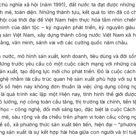
 chủ nghĩa xã hội (năm 1991), đất nước ta đạt được những
ạnh mẽ, toàn diện. Những thành tựu, kết quả to lớn đã có ch
hội của thời đại để Việt Nam hiện thực hóa tầm nhìn chiến
mình của dân tộc
– kỷ nguyên phát triển, kỷ nguyên già
 sản Việt Nam, xây dựng thành công nước Việt Nam xã h
bằng, văn minh, sánh vai với các cường quốc năm châu.
à nước, mô hình sản xuất, kinh doanh, tiêu dùng và đời số
 đứng trước yêu cầu có một cuộc cách mạng với những cả
ản xuất, tạo động lực mới cho phát triển. Đó là cuộc các
hệ nhằm tái cấu trúc quan hệ sản xuất phù hợp với sự t
ổi số hiện nay không đơn thuần là việc ứng dụng công n
là quá trình xác lập một Hiện nay, tình hình thế giới đượ
 lường, nợ công toàn cầu tăng, thị trường tài chính, tiền 
a học – công nghệ, đổi mới sáng tạo, đặc biệt là cuộc Các
 mẽ, sâu rộng và đa chiều trên phạm vi toàn cầu; công n
tế số, xã phương thức sản xuất tiên tiến, hiện đại – “phươn
ng sản xuất là sự kết hợp hài hòa giữa con người và trí tu