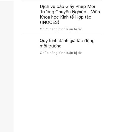
xã
Khoa
chỉ
Dịch vụ cấp Giấy Phép Môi
tỉnh
Học
Organic
Cao
Trường Chuyên Nghiệp – Viện
Kinh
Bằng
Khoa học Kinh tế Hợp tác
Tế
thúc
(INOCES)
Hợp
đẩy
Tác
ở
Chức năng bình luận bị tắt
mô
(INOCES)
Dịch
hình
vụ
Quy trình đánh giá tác động
du
cấp
môi trường
lịch
Giấy
sinh
ở
Chức năng bình luận bị tắt
Phép
thái
Quy
Môi
đạt
trình
Trường
chuẩn
đánh
Chuyên
Halal,
giá
Nghiệp
hướng
tác
–
tới
động
Viện
thị
môi
Khoa
trường
trường
học
toàn
Kinh
cầu
tế
Hợp
tác
(INOCES)