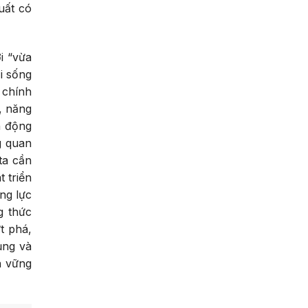
uất có
i “vừa
i sống
 chính
, năng
h động
g quan
ta cần
 triển
ng lực
g thức
t phá,
ụng và
n vững