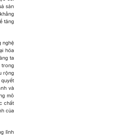
uả sản
 khẳng
ể tăng
g nghệ
ại hóa
ảng ta
 trong
u rộng
 quyết
ạnh và
ang mô
c chất
nh của
g lĩnh