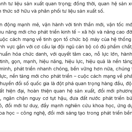
hành tư liệu sản xuất quan trọng; đồng thời, quan hệ sản x
h thức sở hữu và phân phối tư liệu sản xuất số.
n động mạnh mẽ, vận hành với tinh thần mới, vận tốc mớ
ệu năng mới cho phát triển kinh tế – xã hội và nâng cao đờ
, cuộc cách mạng về tinh gọn tổ chức bộ máy của hệ thống
ĩnh vực gắn với cơ cấu lại đội ngũ cán bộ có đủ phẩm chất
chuẩn hóa chức danh, với quyết tâm cao, nỗ lực lớn, hàn
tinh, gọn, mạnh, hiệu năng, hiệu lực, hiệu quả là nền tản
n mình, phát triển nhanh chóng, bền vững hơn nữa, chúng 
lực, nền tảng mới cho phát triển – cuộc cách mạng về phát
huyển đổi số quốc gia là đột phá quan trọng hàng đầu, độ
ất hiện đại, hoàn thiện quan hệ sản xuất, đổi mới phươn
ội, ngăn chặn nguy cơ tụt hậu, đưa đất nước phát triển bứ
ó, đổi mới tư duy, đẩy mạnh nghiên cứu khoa học, ứng d
oa học – công nghệ, đổi mới sáng tạo trong phát triển bề