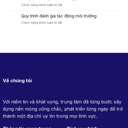
Bằng
Kinh
ở
Chức năng bình luận bị tắt
thúc
Tế
Dịch
đẩy
Hợp
vụ
Quy trình đánh giá tác động môi trường
mô
Tác
cấp
hình
ở
Chức năng bình luận bị tắt
(INOCES)
Giấy
du
Quy
Phép
lịch
trình
Môi
sinh
đánh
Trường
thái
giá
Chuyên
đạt
tác
Nghiệp
chuẩn
động
–
Halal,
môi
Viện
hướng
trường
Khoa
tới
học
thị
Kinh
trường
tế
Về chúng tôi
toàn
Hợp
cầu
tác
(INOCES)
Với niềm tin và khát vọng, trung tâm đã từng bước xây
dựng nền móng vững chắc, phát triển từng ngày để trở
thành một địa chỉ uy tín trong mọi lĩnh vực.