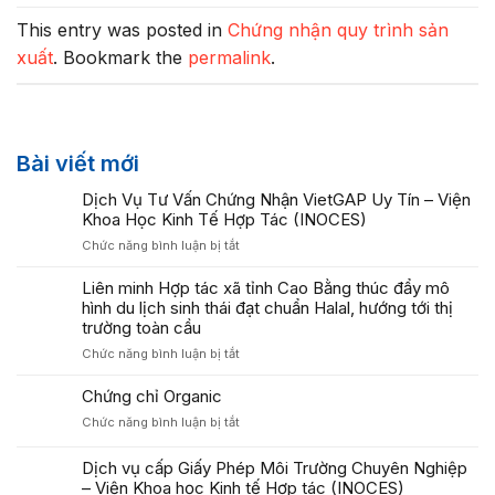
This entry was posted in
Chứng nhận quy trình sản
xuất
. Bookmark the
permalink
.
Bài viết mới
Dịch Vụ Tư Vấn Chứng Nhận VietGAP Uy Tín – Viện
Khoa Học Kinh Tế Hợp Tác (INOCES)
ở
Chức năng bình luận bị tắt
Dịch
Vụ
Liên minh Hợp tác xã tỉnh Cao Bằng thúc đẩy mô
Tư
hình du lịch sinh thái đạt chuẩn Halal, hướng tới thị
Vấn
trường toàn cầu
Chứng
ở
Chức năng bình luận bị tắt
Nhận
Liên
VietGAP
minh
Chứng chỉ Organic
Uy
Hợp
Tín
ở
Chức năng bình luận bị tắt
tác
–
Chứng
xã
Viện
chỉ
Dịch vụ cấp Giấy Phép Môi Trường Chuyên Nghiệp
tỉnh
Khoa
Organic
Cao
– Viện Khoa học Kinh tế Hợp tác (INOCES)
Học