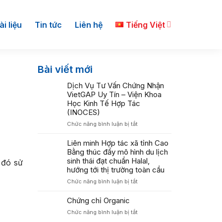
ài liệu
Tin tức
Liên hệ
Tiếng Việt
Bài viết mới
Dịch Vụ Tư Vấn Chứng Nhận
VietGAP Uy Tín – Viện Khoa
Học Kinh Tế Hợp Tác
(INOCES)
ở
Chức năng bình luận bị tắt
Dịch
Vụ
Liên minh Hợp tác xã tỉnh Cao
Tư
Bằng thúc đẩy mô hình du lịch
Vấn
sinh thái đạt chuẩn Halal,
 đó sử
Chứng
hướng tới thị trường toàn cầu
Nhận
ở
Chức năng bình luận bị tắt
VietGAP
Liên
Uy
minh
Chứng chỉ Organic
Tín
Hợp
–
ở
Chức năng bình luận bị tắt
tác
Viện
Chứng