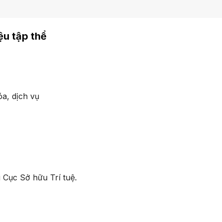
ệu tập thể
a, dịch vụ
 Cục Sở hữu Trí tuệ.