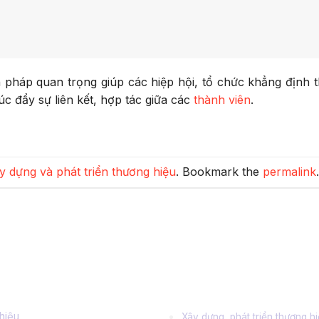
n pháp quan trọng giúp các hiệp hội, tổ chức khẳng định 
c đẩy sự liên kết, hợp tác giữa các
thành viên
.
y dựng và phát triển thương hiệu
. Bookmark the
permalink
.
 tin quan trọng
Dịch vụ chính
thiệu
Xây dựng, phát triển thương h